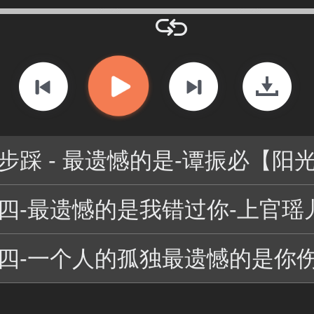
步踩 - 最遗憾的是-谭振必【阳光舞曲
四-最遗憾的是我错过你-上官瑶儿【快乐歌
四-一个人的孤独最遗憾的是你伤我彻底-网红【斌舞曲