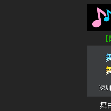
三步踩 - 最遗憾的是-谭振必【
舞