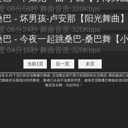
:06分58秒 舞曲音质:320Kbps
桑巴 - 坏男孩-卢安那【阳光舞曲
:06分24秒 舞曲音质:320Kbps
桑巴 - 今夜一起跳桑巴-桑巴舞【小灯舞
:04分16秒 舞曲音质:320Kbps
当前1页
后一页
末页
音乐,时下流行的交谊舞桑巴舞曲, 交谊舞起源于西方的国际性社交舞蹈, 舞蹈健身已
巴舞曲音乐展现出时尚舞姿，舞者们从容不迫雍容华贵，健身交谊舞桑巴舞曲欢迎试听
唯亚音乐网，与众同乐！