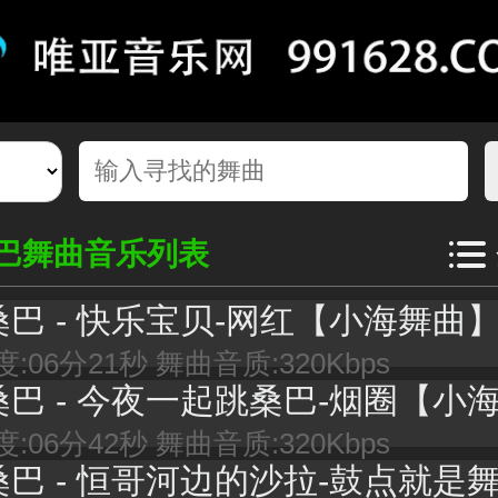
巴舞曲音乐列表
桑巴 - 快乐宝贝-网红【小海舞曲
:06分21秒 舞曲音质:320Kbps
桑巴 - 今夜一起跳桑巴-烟圈【小海舞
:06分42秒 舞曲音质:320Kbps
巴 - 恒哥河边的沙拉-鼓点就是舞步【快乐