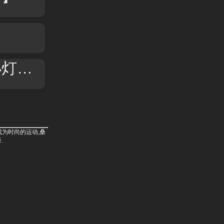
】
曲】
成为时尚的运动,桑
.