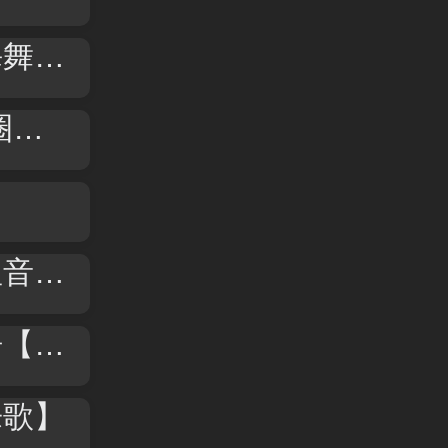
曲】
】
歌】
歌】
乐歌】