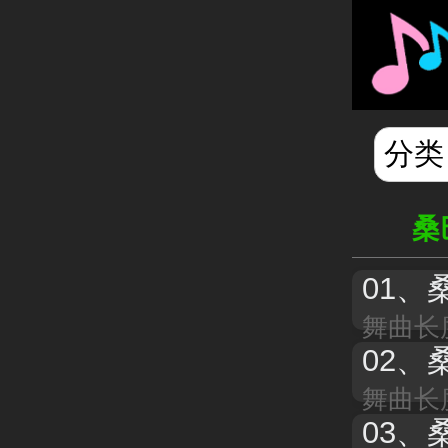
桑
01、
舞曲长度
02、
舞曲长度
03、
桑