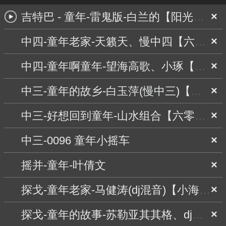
吉特巴 - 童年-雷鬼版-白兰的【阳光舞曲】
×
中四-童年老家-天籁天、慢中四【六零六】
×
中四-童年啊童年-望海高歌、小琢【阿伟舞曲】
×
中三-童年的故乡-白玉萍(慢中三)【小海舞曲】
×
中三-好想回到童年-山水组合【六零六】
×
中三-0096 童年小摇车
×
摇并-童年-叶倩文
×
探戈-童年老家-马健涛(dj混音)【小海舞曲】
×
探戈-童年的故事-苏勒亚其其格、dj混音【阳光舞曲】
×