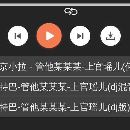
小拉 - 管他某某某-上官瑶儿(何鹏混音)【小海舞曲
特巴-管他某某某-上官瑶儿(dj混音)【六零
特巴-管他某某某-上官瑶儿(dj版)【斌舞曲